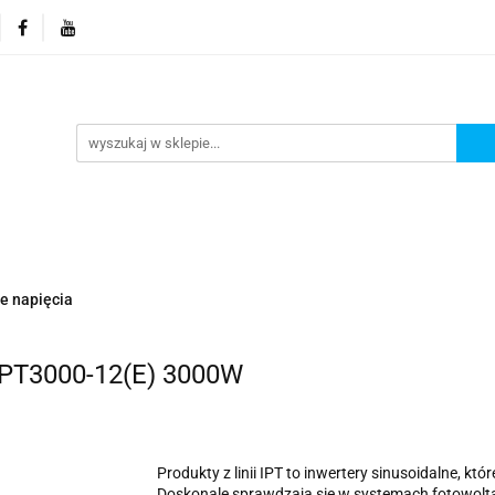
orie
Nowości
Promocje
Kontakt i dane firmy
Kontakt i dane firmy
e napięcia
IPT3000-12(E) 3000W
Produkty z linii IPT to inwertery sinusoidalne, k
Doskonale sprawdzają się w systemach fotowolta