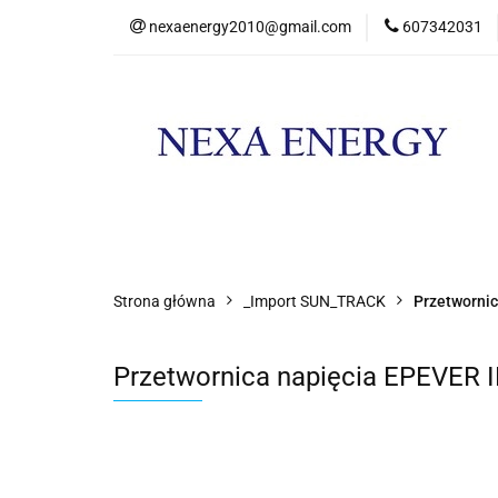
nexaenergy2010@gmail.com
607342031
Kateg
Kategorie
Nowości
Promocje
Strona główna
_Import SUN_TRACK
Przetwornic
Przetwornica napięcia EPEVER 