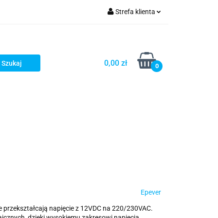
Strefa klienta
Zaloguj się
Zarejestruj się
0,00 zł
0
Dodaj zgłoszenie
Epever
tóre przekształcają napięcie z 12VDC na 220/230VAC.
icznych, dzięki wysokiemu zakresowi napięcia