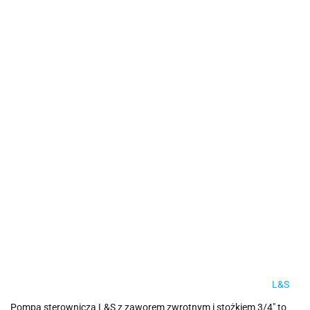
L&S
Pompa sterownicza L&S z zaworem zwrotnym i stożkiem 3/4" to