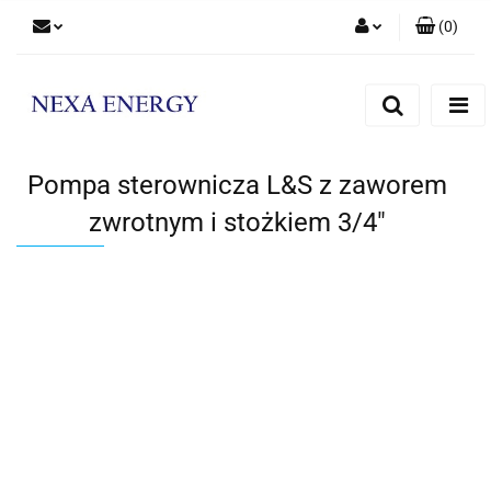
(
0
)
Zaloguj się
Zarejestruj się
Dodaj zgłoszenie
Pompa sterownicza L&S z zaworem
zwrotnym i stożkiem 3/4"