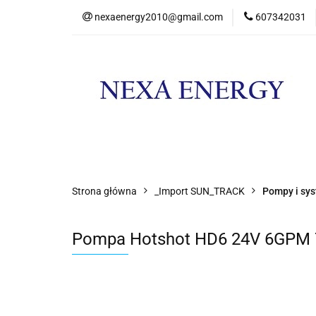
nexaenergy2010@gmail.com
607342031
Kateg
Kategorie
Nowości
Promocje
Strona główna
_Import SUN_TRACK
Pompy i sy
Pompa Hotshot HD6 24V 6GPM 7