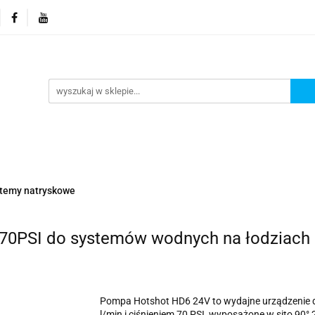
orie
Nowości
Promocje
Kontakt i dane firmy
Kontakt i dane firmy
stemy natryskowe
0PSI do systemów wodnych na łodziach
Pompa Hotshot HD6 24V to wydajne urządzenie 
l/min i ciśnieniem 70 PSI, wyposażone w sito 90° 2