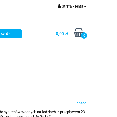
Strefa klienta
Zaloguj się
Zarejestruj się
0,00 zł
0
Dodaj zgłoszenie
Jabsco
do systemów wodnych na łodziach, z przepływem 23
0 mesh i złącza quick fit 2x 3/4'.