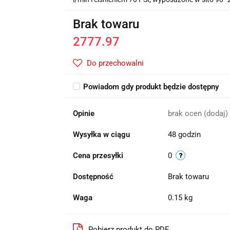
Brak towaru
2777.97
Do przechowalni
Powiadom gdy produkt będzie dostępny
Opinie
brak ocen
(dodaj)
Wysyłka w ciągu
48 godzin
Cena przesyłki
0
Dostępność
Brak towaru
Waga
0.15 kg
Pobierz produkt do PDF