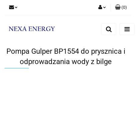
(
0
)
Zaloguj się
Zarejestruj się
Dodaj zgłoszenie
Pompa Gulper BP1554 do prysznica i
odprowadzania wody z bilge