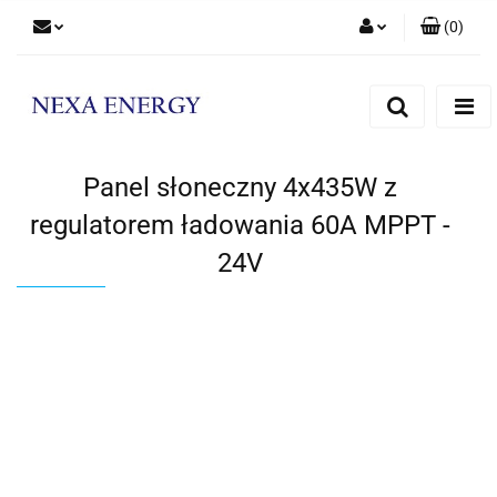
(
0
)
Zaloguj się
Zarejestruj się
Dodaj zgłoszenie
Panel słoneczny 4x435W z
regulatorem ładowania 60A MPPT -
24V