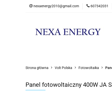
nexaenergy2010@gmail.com
607342031
Kateg
Kategorie
Nowości
Promocje
Strona główna
Volt Polska
Fotowoltaika
Pan
Panel fotowoltaiczny 400W JA S