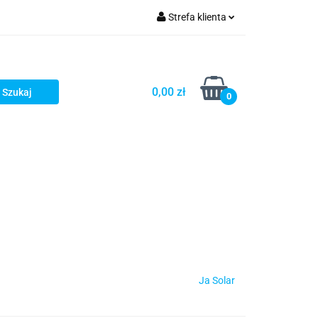
Strefa klienta
Zaloguj się
Zarejestruj się
0,00 zł
0
Dodaj zgłoszenie
Ja Solar