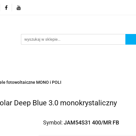
orie
Nowości
Promocje
Kontakt i dane firmy
Kontakt i dane firmy
ele fotowoltaiczne MONO i POLI
olar Deep Blue 3.0 monokrystaliczny
Symbol:
JAM54S31 400/MR FB