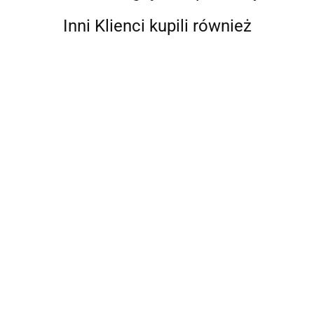
Inni Klienci kupili również
MultiPlus
48/500 6-
16
1665.44
Inwerter Ładowarka
Renogy Pro 12V
Inwerter jednofazowy /
3000W HF
6124.90
ładowarka SRNE 3kW
IPC12-3kW
4174.07