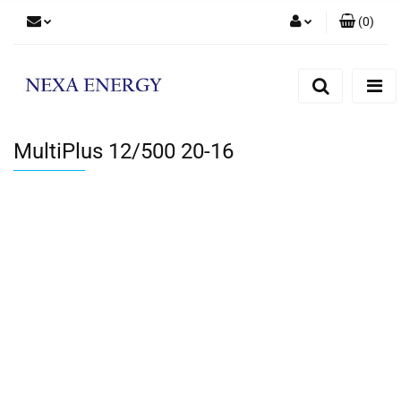
(
0
)
Zaloguj się
Zarejestruj się
Dodaj zgłoszenie
MultiPlus 12/500 20-16