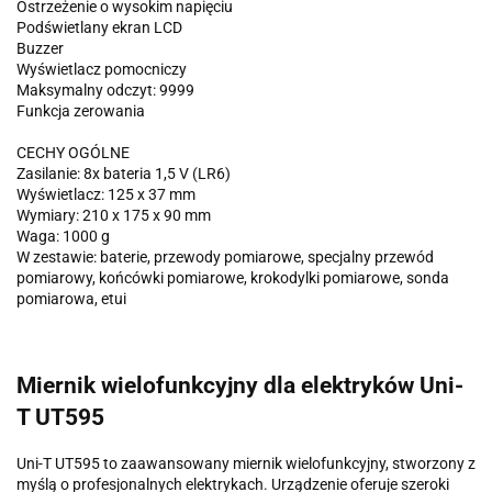
Ostrzeżenie o wysokim napięciu
Podświetlany ekran LCD
Buzzer
Wyświetlacz pomocniczy
Maksymalny odczyt: 9999
Funkcja zerowania
CECHY OGÓLNE
Zasilanie: 8x bateria 1,5 V (LR6)
Wyświetlacz: 125 x 37 mm
Wymiary: 210 x 175 x 90 mm
Waga: 1000 g
W zestawie: baterie, przewody pomiarowe, specjalny przewód
pomiarowy, końcówki pomiarowe, krokodylki pomiarowe, sonda
pomiarowa, etui
Miernik wielofunkcyjny dla elektryków Uni-
T UT595
Uni-T UT595 to zaawansowany miernik wielofunkcyjny, stworzony z
myślą o profesjonalnych elektrykach. Urządzenie oferuje szeroki