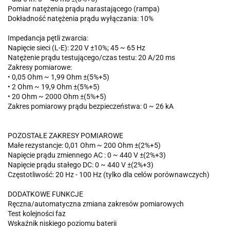
Pomiar natężenia prądu narastającego (rampa)
Dokładność natężenia prądu wyłączania: 10%
Impedancja pętli zwarcia:
Napięcie sieci (L-E): 220 V ±10%; 45 ~ 65 Hz
Natężenie prądu testującego/czas testu: 20 A/20 ms
Zakresy pomiarowe:
• 0,05 Ohm ~ 1,99 Ohm ±(5%+5)
• 2 Ohm ~ 19,9 Ohm ±(5%+5)
• 20 Ohm ~ 2000 Ohm ±(5%+5)
Zakres pomiarowy prądu bezpieczeństwa: 0 ~ 26 kA
POZOSTAŁE ZAKRESY POMIAROWE
Małe rezystancje: 0,01 Ohm ~ 200 Ohm ±(2%+5)
Napięcie prądu zmiennego AC : 0 ~ 440 V ±(2%+3)
Napięcie prądu stałego DC: 0 ~ 440 V ±(2%+3)
Częstotliwość: 20 Hz - 100 Hz (tylko dla celów porównawczych)
DODATKOWE FUNKCJE
Ręczna/automatyczna zmiana zakresów pomiarowych
Test kolejności faz
Wskaźnik niskiego poziomu baterii