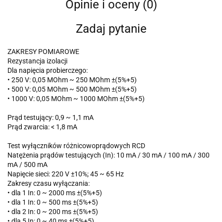
Opinie i oceny (0)
Zadaj pytanie
ZAKRESY POMIAROWE
Rezystancja izolacji
Dla napięcia probierczego:
• 250 V: 0,05 MOhm ~ 250 MOhm ±(5%+5)
• 500 V: 0,05 MOhm ~ 500 MOhm ±(5%+5)
• 1000 V: 0,05 MOhm ~ 1000 MOhm ±(5%+5)
Prąd testujący: 0,9 ~ 1,1 mA
Prąd zwarcia: < 1,8 mA
Test wyłączników różnicowoprądowych RCD
Natężenia prądów testujących (In): 10 mA / 30 mA / 100 mA / 300
mA / 500 mA
Napięcie sieci: 220 V ±10%; 45 ~ 65 Hz
Zakresy czasu wyłączania:
• dla 1 In: 0 ~ 2000 ms ±(5%+5)
• dla 1 In: 0 ~ 500 ms ±(5%+5)
• dla 2 In: 0 ~ 200 ms ±(5%+5)
• dla 5 In: 0 ~ 40 ms ±(5%+5)