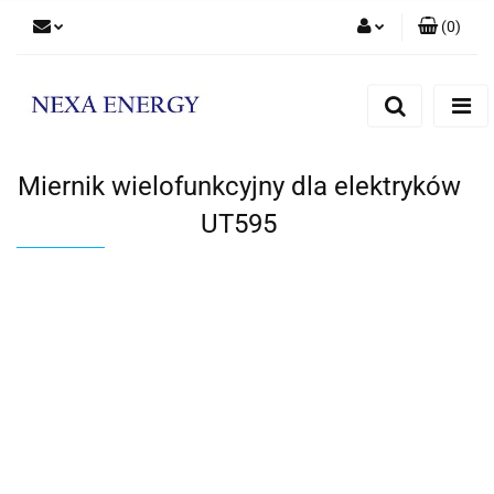
(
0
)
Zaloguj się
Zarejestruj się
Dodaj zgłoszenie
Miernik wielofunkcyjny dla elektryków
UT595