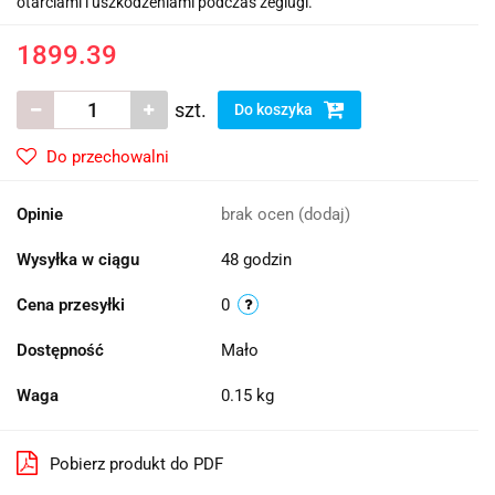
otarciami i uszkodzeniami podczas żeglugi.
1899.39
szt.
Do koszyka
Do przechowalni
Opinie
brak ocen
(dodaj)
Wysyłka w ciągu
48 godzin
Cena przesyłki
0
Dostępność
Mało
Waga
0.15 kg
Pobierz produkt do PDF