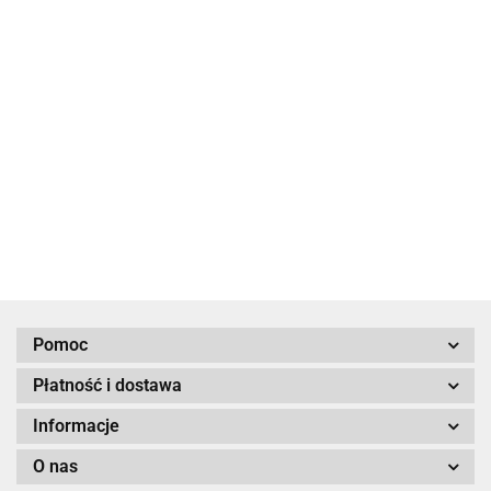
Inwerter
Akumulator
Inwerter
hybrydowy
Akumulator ZYC
AlphaESS
hybrydowy
AlphaESS
Energy SIMPO
SMILE-G3-
AlphaESS
10725.85
16514.00
11402.57
SMILE-G3-T6
5000 LiFePO4
BAT-9.3S 9.3
SMILE-G3-T10
8729.27
6 kW
5kWh 51.2V
kWh
10 kW
Pomoc
Płatność i dostawa
Informacje
O nas