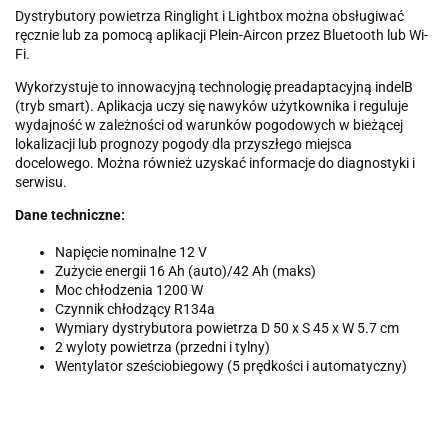
Dystrybutory powietrza Ringlight i Lightbox można obsługiwać
ręcznie lub za pomocą aplikacji Plein-Aircon przez Bluetooth lub Wi-
Fi.
Wykorzystuje to innowacyjną technologię preadaptacyjną indelB
(tryb smart). Aplikacja uczy się nawyków użytkownika i reguluje
wydajność w zależności od warunków pogodowych w bieżącej
lokalizacji lub prognozy pogody dla przyszłego miejsca
docelowego. Można również uzyskać informacje do diagnostyki i
serwisu.
Dane techniczne:
Napięcie nominalne 12 V
Zużycie energii 16 Ah (auto)/42 Ah (maks)
Moc chłodzenia 1200 W
Czynnik chłodzący R134a
Wymiary dystrybutora powietrza D 50 x S 45 x W 5.7 cm
2 wyloty powietrza (przedni i tylny)
Wentylator sześciobiegowy (5 prędkości i automatyczny)