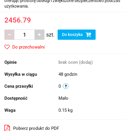
oferując prostotę obsługi i zwiększone bezpieczeństwo podczas
użytkowania.
2456.79
szt.
Do koszyka
Do przechowalni
Opinie
brak ocen
(dodaj)
Wysyłka w ciągu
48 godzin
Cena przesyłki
0
Dostępność
Mało
Waga
0.15 kg
Pobierz produkt do PDF