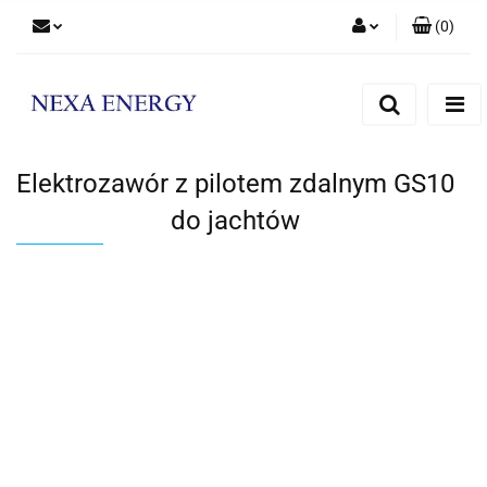
(
0
)
Zaloguj się
Zarejestruj się
Dodaj zgłoszenie
Elektrozawór z pilotem zdalnym GS10
do jachtów