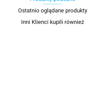
Ostatnio oglądane produkty
Inni Klienci kupili również
Zawór
Czerpak
Czerp
Zawór
kulowy
Zawór
Czerpak
Aquavalve
do
wodny
kulowy z
L-bore
Kulowy
do wody
Zawór 3-
wody z
2,5 ca
2765.97
otworem
1732.57
1080.1
2 cale
Trudesign
Trudesign
1808.89
Drogowy
brązu
3041.36
1145.79
L,
743.46
3" Czarny
3 cale,
do
rozmiar
czarny
Montażu
1 1/2
cala