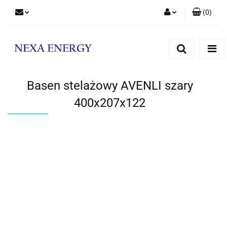
(
0
)
Zaloguj się
Zarejestruj się
Dodaj zgłoszenie
Basen stelażowy AVENLI szary
400x207x122