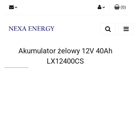
(
0
)
Zaloguj się
Zarejestruj się
Dodaj zgłoszenie
Akumulator żelowy 12V 40Ah
LX12400CS