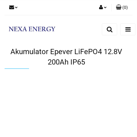
(
0
)
Zaloguj się
Zarejestruj się
Dodaj zgłoszenie
Akumulator Epever LiFePO4 12.8V
200Ah IP65