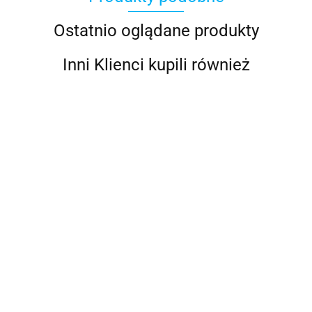
Ostatnio oglądane produkty
Inni Klienci kupili również
Akumulator
Akumulator
LiFePO4
BSL BATT
Renogy
battery
51.2V
Core Mini
6799.06
12,8V/100Ah
1583.64
100Ah
4411.10
12V 100Ah
- Smart
LiFePO4
LiFePO₄
Akumulator Renogy
LiFePO4 12V 200Ah
Pro Smart z Bluetooth
4241.73
i funkcją