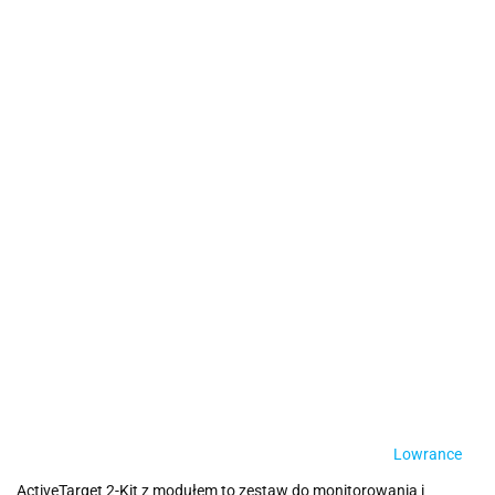
Lowrance
ActiveTarget 2-Kit z modułem to zestaw do monitorowania i