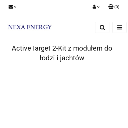
(
0
)
Zaloguj się
Zarejestruj się
Dodaj zgłoszenie
ActiveTarget 2-Kit z modułem do
łodzi i jachtów