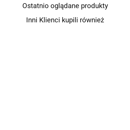
Ostatnio oglądane produkty
Inni Klienci kupili również
Orle Oko 9 Live ROW -
HDS-10 PRO z ActiveImaging
system monitoringu dla łodzi
HD 3-w-1 przetwornikiem do