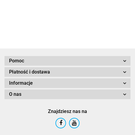
i jachtów
łodzi
11051.19
20268.20
Pomoc
Płatność i dostawa
Informacje
O nas
Znajdziesz nas na