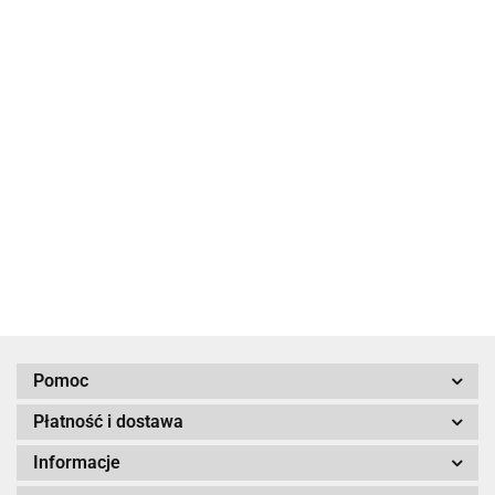
12V/14Ah
12V/110Ah
AGM Deep
12V/110Ah
12V/100Ah
AGM Deep
Cycle Batt.
AGM Deep
AGM Super
Cycle Batt.
253.44
1810.27
Cycle Batt.
Cycle Batt. (M6)
1719.71
1792.11
(M8)
Pomoc
Płatność i dostawa
Informacje