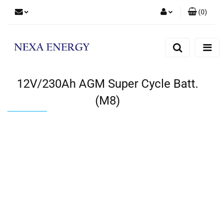
(
0
)
Zaloguj się
Zarejestruj się
Dodaj zgłoszenie
12V/230Ah AGM Super Cycle Batt.
(M8)